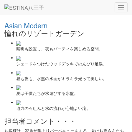
― GALLERY ―
Toggl
navig
Asian Modern
憧れのリゾートガーデン
照明も設置し、夜もパーティを楽しめる空間。
シェードをつけたウッドデッキでのんびり足湯。
昼も夜も、水盤の水面がキラキラ光って美しい。
夏は子供たちが水遊びする水盤。
迫力の石組みと水の流れが心地よい滝。
担当者コメント・・・
お客様は、家族が集まりバーベキューをする、夏はお孫さんたち